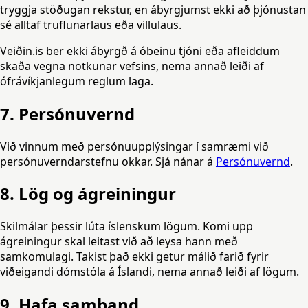
tryggja stöðugan rekstur, en ábyrgjumst ekki að þjónustan
sé alltaf truflunarlaus eða villulaus.
Veiðin.is ber ekki ábyrgð á óbeinu tjóni eða afleiddum
skaða vegna notkunar vefsins, nema annað leiði af
ófrávíkjanlegum reglum laga.
7. Persónuvernd
Við vinnum með persónuupplýsingar í samræmi við
persónuverndarstefnu okkar. Sjá nánar á
Persónuvernd
.
8. Lög og ágreiningur
Skilmálar þessir lúta íslenskum lögum. Komi upp
ágreiningur skal leitast við að leysa hann með
samkomulagi. Takist það ekki getur málið farið fyrir
viðeigandi dómstóla á Íslandi, nema annað leiði af lögum.
9. Hafa samband