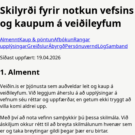
Skilyrði fyrir notkun vefsins
og kaupum á veiðileyfum
Almennt
Kaup & pöntun
Afbókun
Rangar
upplýsingar
Greiðslur
Ábyrgð
Persónuvernd
Lög
Samband
Síðast uppfært:
19.04.2026
1. Almennt
Veiðin.is er þjónusta sem auðveldar leit og kaup á
veiðileyfum. Við leggjum áherslu á að upplýsingar á
vefnum séu réttar og uppfærðar, en getum ekki tryggt að
villa komi aldrei upp.
Með því að nota vefinn samþykkir þú þessa skilmála. Við
áskiljum okkur rétt til að breyta skilmálunum hvenær sem
er og taka breytingar gildi þegar þær eru birtar.