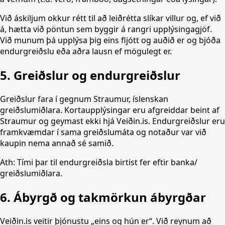
Við áskiljum okkur rétt til að leiðrétta slíkar villur og, ef við
á, hætta við pöntun sem byggir á rangri upplýsingagjöf.
Við munum þá upplýsa þig eins fljótt og auðið er og bjóða
endurgreiðslu eða aðra lausn ef mögulegt er.
5. Greiðslur og endurgreiðslur
Greiðslur fara í gegnum
Straumur
, íslenskan
greiðslumiðlara. Kortaupplýsingar eru afgreiddar beint af
Straumur og geymast ekki hjá Veiðin.is. Endurgreiðslur eru
framkvæmdar í sama greiðslumáta og notaður var við
kaupin nema annað sé samið.
Ath: Tími þar til endurgreiðsla birtist fer eftir banka/
greiðslumiðlara.
6. Ábyrgð og takmörkun ábyrgðar
Veiðin.is veitir þjónustu „eins og hún er“. Við reynum að