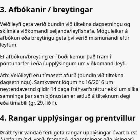
3. Afbókanir / breytingar
Veiðileyfi geta verið bundin við tiltekna dagsetningu og
skilmála viðkomandi seljanda/leyfishafa. Möguleikar á
afbókun eða breytingu geta því verið mismunandi eftir
leyfum.
Ef afbókun/breyting er í boði kemur það fram í
pöntunarferli eða í upplýsingum um viðkomandi leyfi.
Ath: Veiðileyfi eru tímasett afurð (bundin við tiltekna
dagsetningu). Samkvæmt lögum nr. 16/2016 um
neytendavernd gildir 14 daga fráhvarfsréttur
ekki
um slíka
samninga þar sem þjónustan er ætluð á tilteknum degi
eða tímabili (gr. 29, lið f).
4. Rangar upplýsingar og prentvillur
Þrátt fyrir vandað ferli geta rangar upplýsingar óvart birst
á vefnum (t.d. verð, framboð, dagsetningar eða lýsingar).