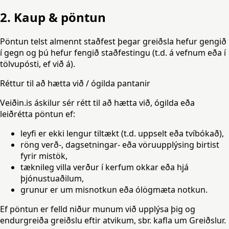
2. Kaup & pöntun
Pöntun telst almennt staðfest þegar greiðsla hefur gengið
í gegn og þú hefur fengið staðfestingu (t.d. á vefnum eða í
tölvupósti, ef við á).
Réttur til að hætta við / ógilda pantanir
Veiðin.is áskilur sér rétt til að hætta við, ógilda eða
leiðrétta pöntun ef:
leyfi er ekki lengur tiltækt (t.d. uppselt eða tvíbókað),
röng verð-, dagsetningar- eða vöruupplýsing birtist
fyrir mistök,
tæknileg villa verður í kerfum okkar eða hjá
þjónustuaðilum,
grunur er um misnotkun eða ólögmæta notkun.
Ef pöntun er felld niður munum við upplýsa þig og
endurgreiða greiðslu eftir atvikum, sbr. kafla um Greiðslur.