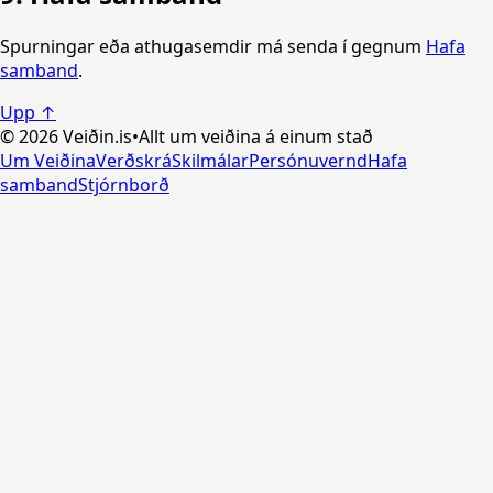
Spurningar eða athugasemdir má senda í gegnum
Hafa
samband
.
Upp ↑
©
2026
Veiðin.is
•
Allt um veiðina á einum stað
Um Veiðina
Verðskrá
Skilmálar
Persónuvernd
Hafa
samband
Stjórnborð