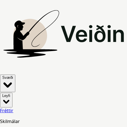
Svæði
Leyfi
Fréttir
Skilmálar